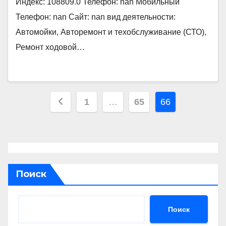
Индекс: 108809.0 Телефон: nan Мобильный
Телефон: nan Сайт: nan вид деятельности:
Автомойки, Авторемонт и техобслуживание (СТО),
Ремонт ходовой…
Пагинация
1
…
65
66
записей
Поиск
Поиск