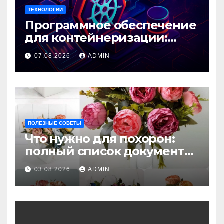
ТЕХНОЛОГИИ
Программное обеспечение
для контейнеризации:
зачем оно необходимо
07.08.2026
ADMIN
современным
приложениям
ПОЛЕЗНЫЕ СОВЕТЫ
Что нужно для похорон:
полный список документов
и шагов
03.08.2026
ADMIN