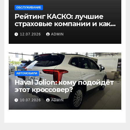
ОБСЛУЖИВАНИЕ
Рейтинг КАСКО: лучшие
страховые компании и как
выбрать оптимальную
12.07.2026
ADMIN
страховку
АВТОМОБИЛИ
Haval Jolion: кому подойдёт
этот кроссовер?
10.07.2026
ADMIN