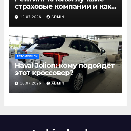
страховые компании и как
выбрать оптимальную
12.07.2026
ADMIN
страховку
АВТОМОБИЛИ
Haval Jolion: кому подойдёт
этот кроссовер?
10.07.2026
ADMIN