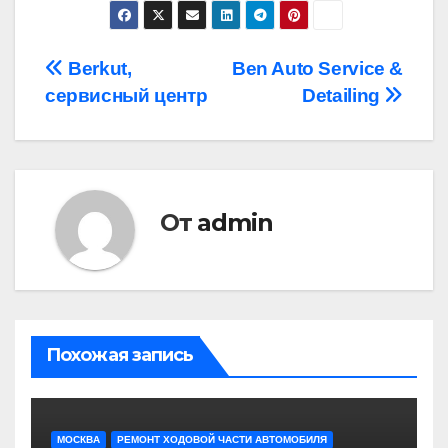
Навигация
Berkut,
Ben Auto Service &
сервисный центр
Detailing
по
записям
От
admin
Похожая запись
МОСКВА
РЕМОНТ ХОДОВОЙ ЧАСТИ АВТОМОБИЛЯ