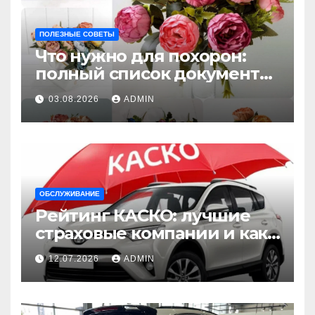
ПОЛЕЗНЫЕ СОВЕТЫ
Что нужно для похорон:
полный список документов
и шагов
03.08.2026
ADMIN
ОБСЛУЖИВАНИЕ
Рейтинг КАСКО: лучшие
страховые компании и как
выбрать оптимальную
12.07.2026
ADMIN
страховку