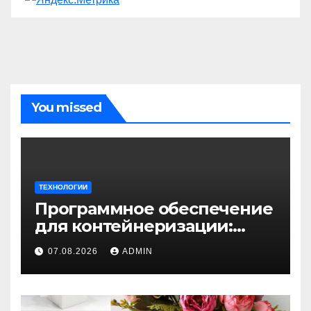
You missed
ТЕХНОЛОГИИ
Программное обеспечение
для контейнеризации:
зачем оно необходимо
07.08.2026
ADMIN
современным
приложениям