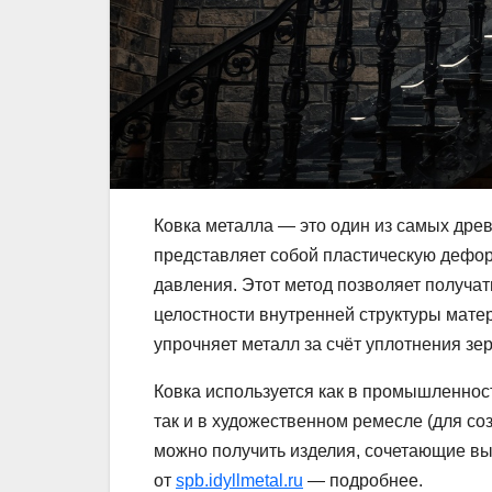
Ковка металла — это один из самых дре
представляет собой пластическую дефор
давления. Этот метод позволяет получа
целостности внутренней структуры матер
упрочняет металл за счёт уплотнения зер
Ковка используется как в промышленност
так и в художественном ремесле (для со
можно получить изделия, сочетающие выс
от
spb.idyllmetal.ru
— подробнее.