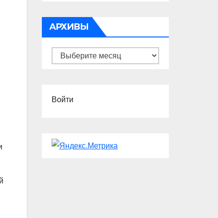
АРХИВЫ
Архивы
Войти
и
й