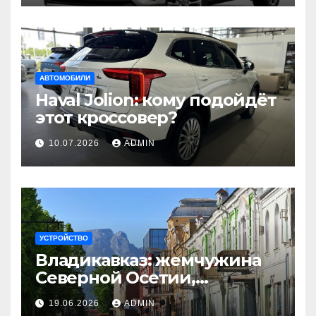
АВТОМОБИЛИ
Haval Jolion: кому подойдёт
этот кроссовер?
10.07.2026
ADMIN
УСТРОЙСТВО
Владикавказ: жемчужина
Северной Осетии,
открытая путешественнику
19.06.2026
ADMIN